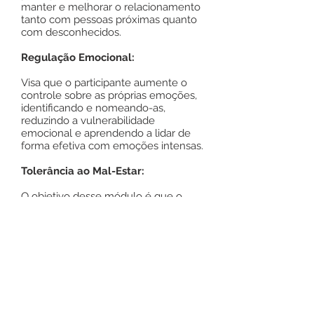
manter e melhorar o relacionamento
tanto com pessoas próximas quanto
com desconhecidos.
Regulação Emocional:
Visa que o participante aumente o
controle sobre as próprias emoções,
identificando e nomeando-as,
reduzindo a vulnerabilidade
emocional e aprendendo a lidar de
forma efetiva com emoções intensas.
Tolerância ao Mal-Estar:
O objetivo desse módulo é que o
participante desenvolva habilidades
para sobreviver às situações de crises
sem piorá-las.
Saiba mais entrando
em contato com nosso
WhatsApp