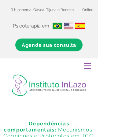
RJ: Ipanema, Gávea, Tijuca e Recreio
Online
Psicoterapia em
Agende sua consulta
Curso online - ao vivo
Dependências
comportamentais:
Mecanismos,
Cognições e Protocolos em TCC.