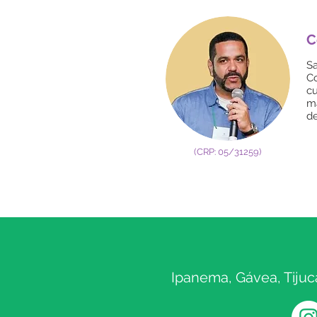
C
S
C
cu
ma
de
(CRP: 05/31259)
Ipanema, Gávea, Tijuc