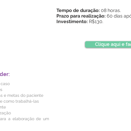
Tempo de duração:
08 horas.
Prazo para realização:
60 dias apó
Investimento:
R$130.
Clique aqui e fa
der:
 caso
os
as e metas do paciente
 e como trabalhá-las
ente
ização
 para a elaboração de um