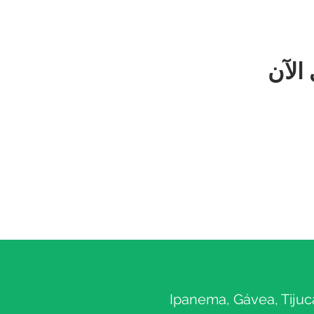
الآن
Ipanema, Gávea, Tijuc