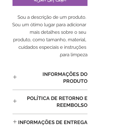
Sou a descrição de um produto. 
Sou um ótimo lugar para adicionar 
mais detalhes sobre o seu 
produto, como tamanho, material, 
cuidados especiais e instruções 
para limpeza.
INFORMAÇÕES DO
PRODUTO
Sou um detalhe do produto. Sou um
POLÍTICA DE RETORNO E
ótimo lugar para adicionar mais
REEMBOLSO
detalhes sobre o seu produto, como
tamanho, material, cuidados
Política de retorno e reembolso. Sou
especiais e instruções para limpeza.
INFORMAÇÕES DE ENTREGA
um ótimo lugar para que seus
Este também é um ótimo lugar para
clientes saibam o que fazer caso
escrever o que torna seu produto
Sou a política de frete. Sou um
estejam insatisfeitos com a compra.
especial e como seus clientes