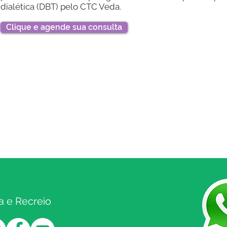
dialética (DBT) pelo CTC Veda.
Clique e agende sua consulta
a e Recreio