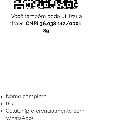
Você também pode utilizar a
chave
CNPJ
36.038.112
/0001-
89
.
2.º passo:
envie para o email
cursos@inlazo.com.br
com o assunto
"Inscrição Workshop - Estudante" o
comprovante do PIX e os seguintes
dados:
Nome completo
RG
Celular (preferencialmente com
WhatsApp)
E-mail