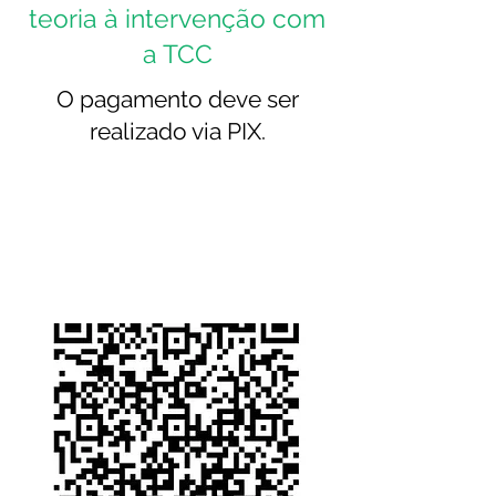
teoria à intervenção com
a TCC
O pagamento deve ser
realizado via PIX.
1.º passo:
com o QR Code abaixo,
efetue o pagamento, através da
opção "QR Code" no PIX do
aplicativo ou site do seu banco.